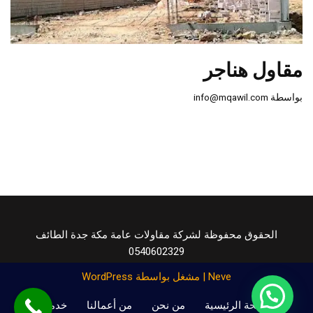
مقاول هناجر
بواسطة
info@mqawil.com
الحقوق محفوظة لشركة مقاولات عامة مكة جدة الطائف
0540602329
Neve
| مشغل بواسطة
WordPress
الصفحة الرئيسية
من نحن
من أعمالنا
خدماتنا